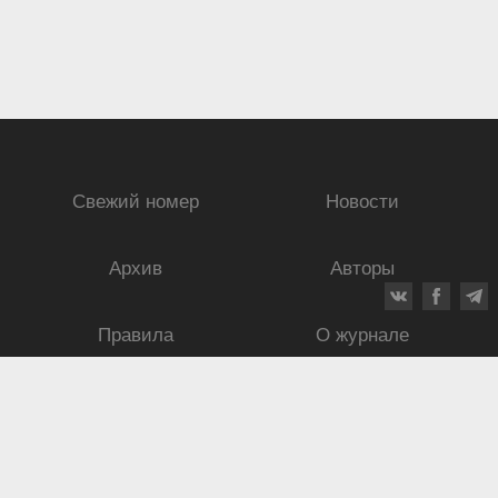
Свежий номер
Новости
Архив
Авторы
Правила
О журнале
Ежеквартальный научный и критико-публицистический журнал
Подписной индекс: 70840
ISSN 0869-4516
eISSN 2686-9284