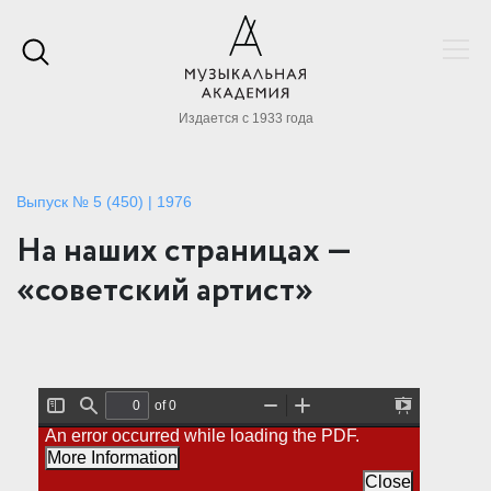
Издается с 1933 года
Выпуск № 5 (450) | 1976
На наших страницах —
«советский артист»
of 0
T
F
Z
Z
P
An error occurred while loading the PDF.
o
i
o
o
r
g
n
o
o
e
More Information
g
d
m
m
s
l
O
I
Close
e