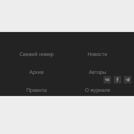
Свежий номер
Новости
Архив
Авторы
Правила
О журнале
Ежеквартальный научный и критико-публицистический журнал
Подписной индекс: 70840
ISSN 0869-4516
eISSN 2686-9284