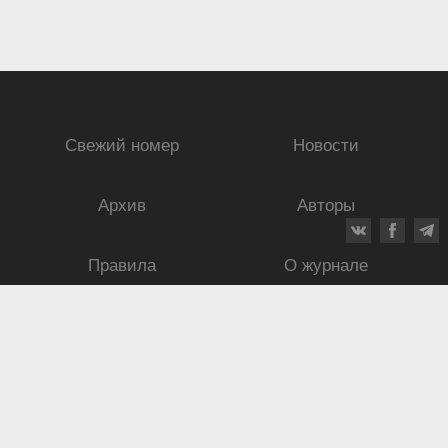
Свежий номер
Новости
Архив
Авторы
Правила
О журнале
Ежеквартальный научный и критико-публицистический журнал
Подписной индекс: 70840
ISSN 0869-4516
eISSN 2686-9284
Свидетельство о регистрации СМИ № 01264 от 19.06.1992
Свидетельство о регистрации электронного СМИ ЭЛ № ФС
77-75937
от
30.05.2019