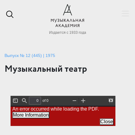
Издается с 1933 года
Выпуск № 12 (445) | 1975
Музыкальный театр
of 0
T
F
Z
Z
P
An error occurred while loading the PDF.
o
i
o
o
r
g
n
o
o
e
More Information
g
d
m
m
s
l
O
I
Close
e
e
u
n
n
S
t
t
i
a