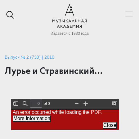
Издается с 1933 года
Выпуск № 2 (730) | 2010
Лурье и Стравинский…
of 0
T
F
Z
Z
P
An error occurred while loading the PDF.
o
i
o
o
r
g
n
o
o
e
More Information
g
d
m
m
s
l
O
I
Close
e
e
u
n
n
S
t
t
i
a