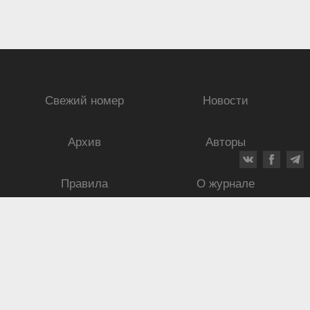
Свежий номер
Новости
Архив
Авторы
Правила
О журнале
Ежеквартальный научный и критико-публицистический журнал
Подписной индекс: 70840
ISSN 0869-4516
eISSN 2686-9284
Свидетельство о регистрации СМИ № 01264 от 19.06.1992
Свидетельство о регистрации электронного СМИ ЭЛ № ФС
77-75937
от
30.05.2019