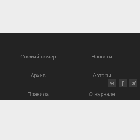
Свежий номер
Новости
Архив
Авторы
Правила
О журнале
Ежеквартальный научный и критико-публицистический журнал
Подписной индекс: 70840
ISSN 0869-4516
eISSN 2686-9284