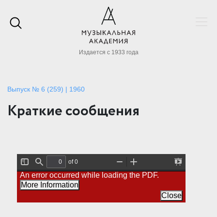
Издается с 1933 года
Выпуск № 6 (259) | 1960
Краткие сообщения
of 0
T
F
Z
Z
P
An error occurred while loading the PDF.
o
i
o
o
r
g
n
o
o
e
More Information
g
d
m
m
s
l
O
I
Close
e
e
u
n
n
S
t
t
i
a