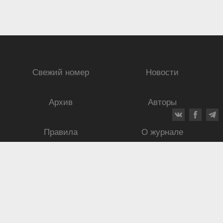
Свежий номер
Новости
Архив
Авторы
Правила
О журнале
Ежеквартальный научный и критико-публицистический журнал
Подписной индекс: 70840
ISSN 0869-4516
eISSN 2686-9284
Свидетельство о регистрации СМИ № 01264 от 19.06.1992
Свидетельство о регистрации электронного СМИ ЭЛ № ФС
77-75937
от
30.05.2019