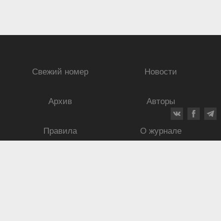
Свежий номер
Новости
Архив
Авторы
Правила
О журнале
Ежеквартальный научный и критико-публицистический журнал
Подписной индекс: 70840
ISSN 0869-4516
eISSN 2686-9284
Свидетельство о регистрации СМИ № 01264 от 19.06.1992
Свидетельство о регистрации электронного СМИ ЭЛ № ФС
77-75937
от
30.05.2019