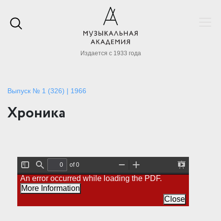
Издается с 1933 года
Выпуск № 1 (326) | 1966
Хроника
of 0
T
F
Z
Z
P
An error occurred while loading the PDF.
o
i
o
o
r
g
n
o
o
e
More Information
g
d
m
m
s
l
O
I
Close
e
e
u
n
n
S
t
t
i
a