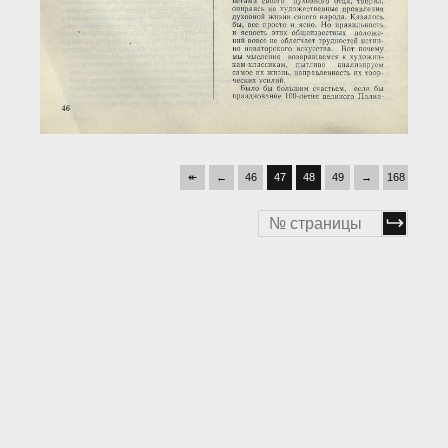
↞
←
46
47
48
49
→
168