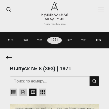
Издается с 1933 года
1968
1969
1970
1971
1972
1973
1974
Выпуск № 8 (393) | 1971