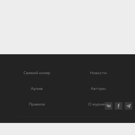
Свежий номер
Новости
Архив
Авторы
Правила
О журнале
Ежеквартальный научный и критико-публицистический журнал
Подписной индекс: 70840