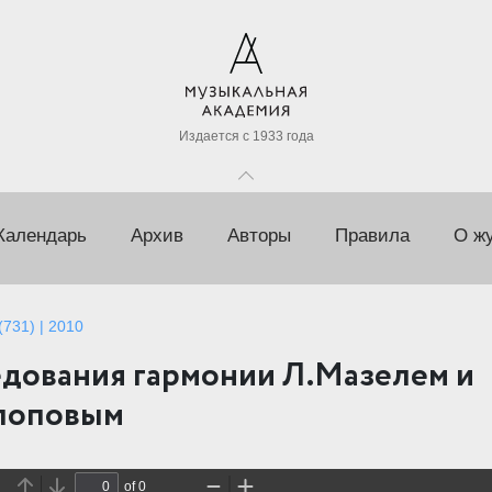
Издается с 1933 года
Календарь
Архив
Авторы
Правила
О ж
731) | 2010
дования гармонии Л.Мазелем и
лоповым
of 0