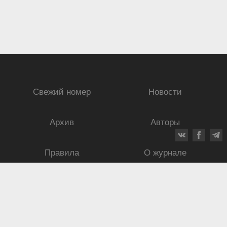
Свежий номер
Новости
Архив
Авторы
Правила
О журнале
Ежеквартальный научный и критико-публицистический журнал
Подписной индекс: 70840
ISSN 0869-4516
eISSN 2686-9284