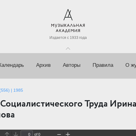
Издается с 1933 года
Календарь
Архив
Авторы
Правила
О ж
556) | 1985
 Социалистического Труда Ирин
ова
of 0