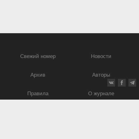
Свежий номер
Новости
Архив
Авторы
Правила
О журнале
Ежеквартальный научный и критико-публицистический журнал
Подписной индекс: 70840
ISSN 0869-4516
eISSN 2686-9284