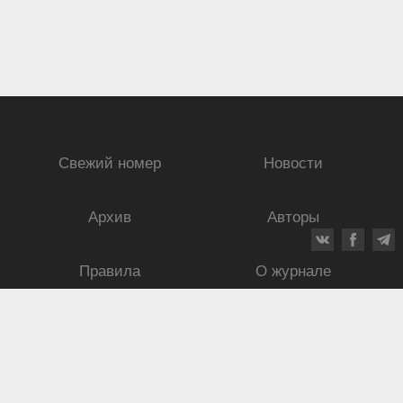
Свежий номер
Новости
Архив
Авторы
Правила
О журнале
Ежеквартальный научный и критико-публицистический журнал
Подписной индекс: 70840
ISSN 0869-4516
eISSN 2686-9284