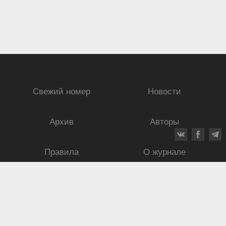
Свежий номер
Новости
Архив
Авторы
Правила
О журнале
Ежеквартальный научный и критико-публицистический журнал
Подписной индекс: 70840
ISSN 0869-4516
eISSN 2686-9284