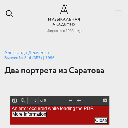
Издается с 1933 года
Александр Демченко
Выпуск № 3–4 (657) | 1996
Два портрета из Саратова
of 0
T
F
Z
Z
P
An error occurred while loading the PDF.
o
i
o
o
r
g
n
o
o
e
More Information
g
d
m
m
s
l
O
I
Close
e
e
u
n
n
S
t
t