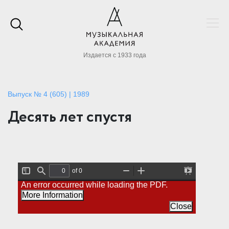
Издается с 1933 года
Выпуск № 4 (605) | 1989
Десять лет спустя
of 0
T
F
Z
Z
P
An error occurred while loading the PDF.
o
i
o
o
r
g
n
o
o
e
More Information
g
d
m
m
s
l
O
I
Close
e
e
u
n
n
S
t
t
i
a