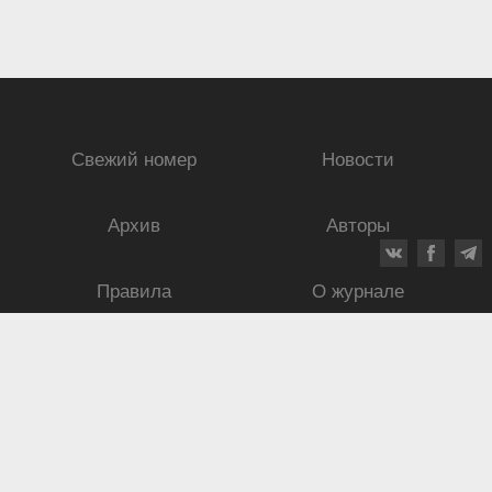
Свежий номер
Новости
Архив
Авторы
Правила
О журнале
Ежеквартальный научный и критико-публицистический журнал
Подписной индекс: 70840
ISSN 0869-4516
eISSN 2686-9284
Свидетельство о регистрации СМИ № 01264 от 19.06.1992
Свидетельство о регистрации электронного СМИ ЭЛ № ФС
77-75937
от
30.05.2019