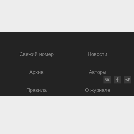
Свежий номер
Новости
Архив
Авторы
Правила
О журнале
Ежеквартальный научный и критико-публицистический журнал
Подписной индекс: 70840
ISSN 0869-4516
eISSN 2686-9284