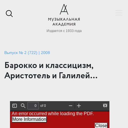
Издается с 1933 года
Выпуск № 2 (722) | 2008
Барокко и классицизм,
Аристотель и Галилей…
of 0
T
F
Z
Z
P
An error occurred while loading the PDF.
o
i
o
o
r
g
n
o
o
e
More Information
g
d
m
m
s
l
O
I
Close
e