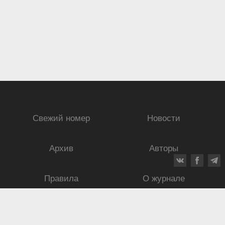
Свежий номер
Новости
Архив
Авторы
Правила
О журнале
Ежеквартальный научный и критико-публицистический журнал