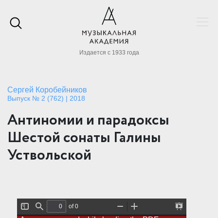
Издается с 1933 года
Сергей Коробейников
Выпуск № 2 (762) | 2018
Антиномии и парадоксы
Шестой сонаты Галины
Уствольской
of 0
T
F
Z
Z
P