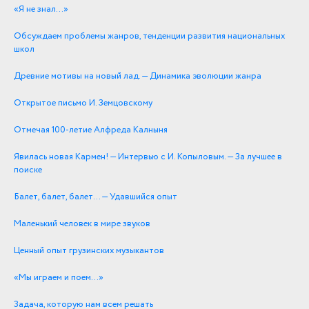
«Я не знал…»
Обсуждаем проблемы жанров, тенденции развития национальных
школ
Древние мотивы на новый лад. — Динамика эволюции жанра
Открытое письмо И. Земцовскому
Отмечая 100-летие Алфреда Калныня
Явилась новая Кармен! — Интервью с И. Копыловым. — За лучшее в
поиске
Балет, балет, балет… — Удавшийся опыт
Маленький человек в мире звуков
Ценный опыт грузинских музыкантов
«Мы играем и поем…»
Задача, которую нам всем решать