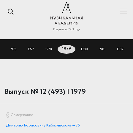
Издается с 1933 года
1976
1977
1978
1979
1980
1981
1982
Выпуск № 12 (493) | 1979
Содержание
Дмитрию Борисовичу Кабалевскому — 75