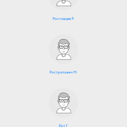
Ростовцев Р.
Ростропович М.
Рот Г.