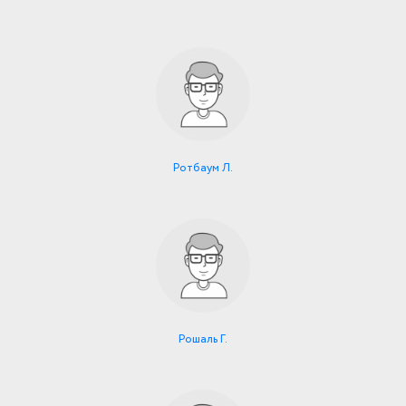
Ротбаум Л.
Рошаль Г.