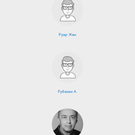
Руар Жан
Рубакин А.