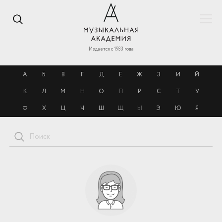
Издается с 1933 года
А
Б
В
Г
Д
Е
Ж
З
И
Й
К
Л
М
Н
О
П
Р
С
Т
У
Ф
Х
Ц
Ч
Ш
Щ
Ы
Э
Ю
Я