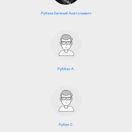
Рубаха Евгений Анатольевич
Руббах А.
Рубин С.