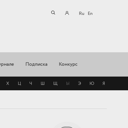
Ru
En
урнале
Подписка
Конкурс
Х
Ц
Ч
Ш
Щ
Ы
Э
Ю
Я