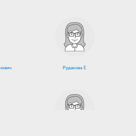
нович
Рудакова Е.