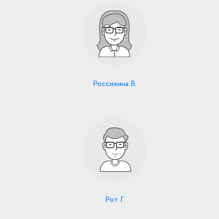
о
Россихина В.
Рот Г.