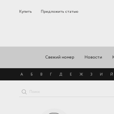
Купить
Предложить статью
Свежий номер
Новости
А
Б
В
Г
Д
Е
Ж
З
И
Й