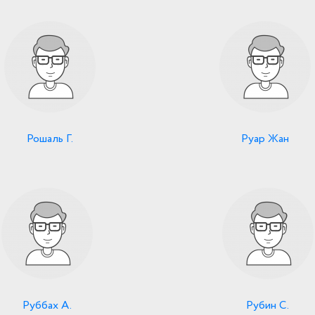
Рошаль Г.
Руар Жан
Руббах А.
Рубин С.